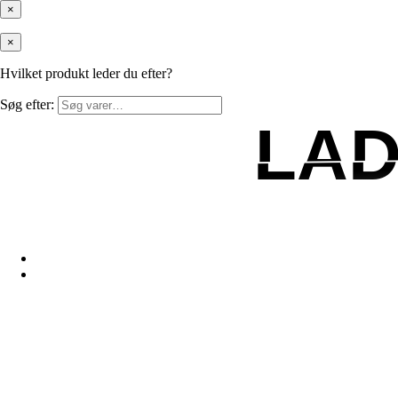
×
×
Hvilket produkt leder du efter?
Søg efter:
LAD
LAD