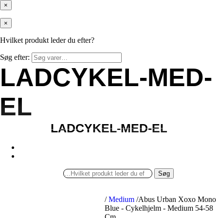
×
×
Hvilket produkt leder du efter?
Søg efter:
LADCYKEL-MED-
LADCYKEL-MED-
EL
EL
LADCYKEL-MED-EL
LADCYKEL-MED-EL
Søg
/
Medium
/
Abus Urban Xoxo Mono
Blue - Cykelhjelm - Medium 54-58
Cm