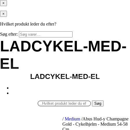
×
×
Hvilket produkt leder du efter?
Søg efter:
LADCYKEL-MED-
LADCYKEL-MED-
EL
EL
LADCYKEL-MED-EL
LADCYKEL-MED-EL
Søg
/
Medium
/
Abus Hud-y Champagne
Gold - Cykelhjelm - Medium 54-58
Cm