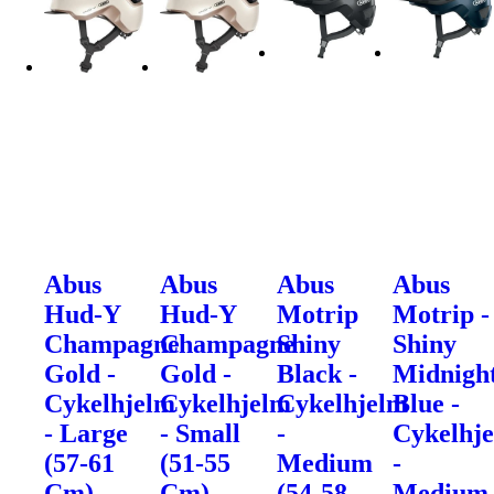
Abus
Abus
Abus
Abus
Hud-Y
Hud-Y
Motrip
Motrip -
Champagne
Champagne
Shiny
Shiny
Gold -
Gold -
Black -
Midnigh
Cykelhjelm
Cykelhjelm
Cykelhjelm
Blue -
- Large
- Small
-
Cykelhj
(57-61
(51-55
Medium
-
Cm)
Cm)
(54-58
Medium