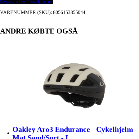
Se prisen hos Cykelpartner
VARENUMMER (SKU):
8056153855044
ANDRE KØBTE OGSÅ
Oakley Aro3 Endurance - Cykelhjelm -
Mat Sand/Sort - L