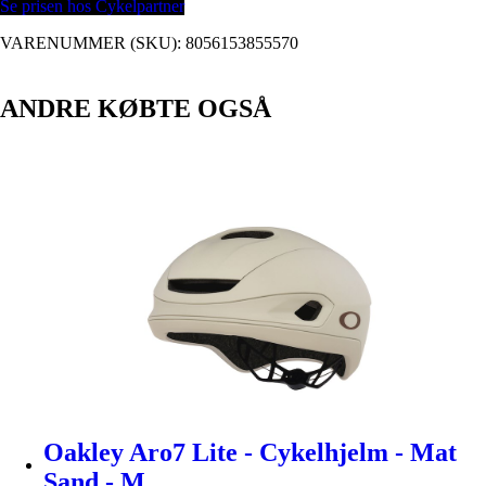
Se prisen hos Cykelpartner
VARENUMMER (SKU):
8056153855570
ANDRE KØBTE OGSÅ
Oakley Aro7 Lite - Cykelhjelm - Mat
Sand - M