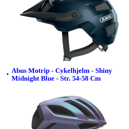
Abus Motrip - Cykelhjelm - Shiny
Midnight Blue - Str. 54-58 Cm