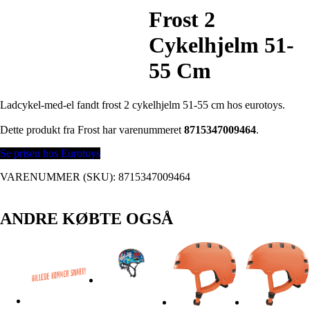
Frost 2
Cykelhjelm 51-
55 Cm
Ladcykel-med-el fandt frost 2 cykelhjelm 51-55 cm hos eurotoys.
Dette produkt fra Frost har varenummeret
8715347009464
.
Se prisen hos Eurotoys
VARENUMMER (SKU):
8715347009464
ANDRE KØBTE OGSÅ