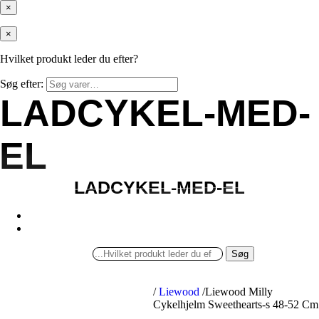
×
×
Hvilket produkt leder du efter?
Søg efter:
LADCYKEL-MED-
LADCYKEL-MED-
EL
EL
LADCYKEL-MED-EL
LADCYKEL-MED-EL
Søg
/
Liewood
/
Liewood Milly
Cykelhjelm Sweethearts-s 48-52 Cm