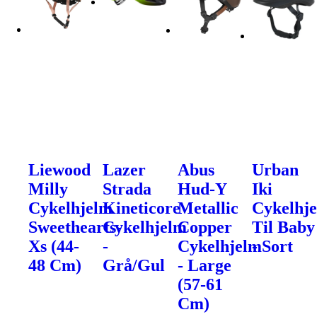
Liewood
Lazer
Abus
Urban
Milly
Strada
Hud-Y
Iki
Cykelhjelm
Kineticore
Metallic
Cykelhj
Sweethearts-
Cykelhjelm
Copper
Til Baby
Xs (44-
-
Cykelhjelm
- Sort
48 Cm)
Grå/Gul
- Large
(57-61
Cm)