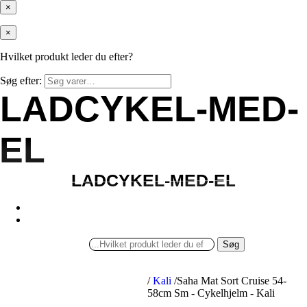
×
×
Hvilket produkt leder du efter?
Søg efter:
LADCYKEL-MED-
LADCYKEL-MED-
EL
EL
LADCYKEL-MED-EL
LADCYKEL-MED-EL
Søg
/
Kali
/
Saha Mat Sort Cruise 54-
58cm Sm - Cykelhjelm - Kali