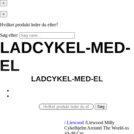
×
×
Hvilket produkt leder du efter?
Søg efter:
LADCYKEL-MED-
LADCYKEL-MED-
EL
EL
LADCYKEL-MED-EL
LADCYKEL-MED-EL
Søg
/
Liewood
/
Liewood Milly
Cykelhjelm Around The World-xs
44-48 Cm