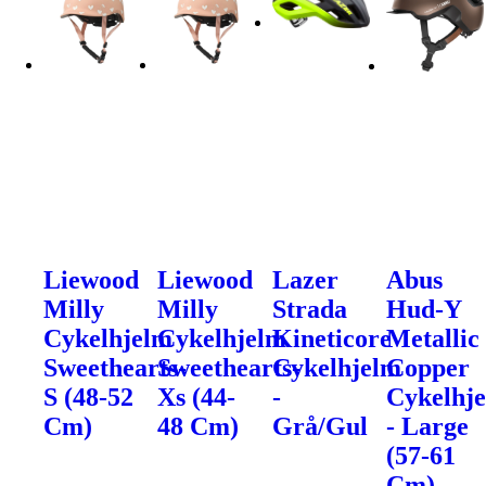
Liewood
Liewood
Lazer
Abus
Milly
Milly
Strada
Hud-Y
Cykelhjelm
Cykelhjelm
Kineticore
Metallic
Sweethearts-
Sweethearts-
Cykelhjelm
Copper
S (48-52
Xs (44-
-
Cykelhj
Cm)
48 Cm)
Grå/Gul
- Large
(57-61
Cm)